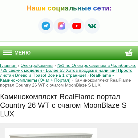
Наши социальные сети:
МЕНЮ
Главная
›
ЭлектроКамины
›
№1 по Электрокаминам в Челябинске.
725 свежих моделей - Более 53 Хитов продаж в наличии! Просто
листай Влево и Право! Все на 1 странице!
›
RealFlame -
Каминокомплекты (Очаг + Портал)
›
Каминокомплект RealFlame
портал Country 26 WT с очагом MoonBlaze S LUX
Каминокомплект RealFlame портал
Country 26 WT с очагом MoonBlaze S
LUX