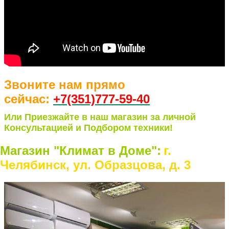
Звоните нам прямо
сейчас:
+7(351)77
7-59-40
Или Приезжайте в наш магазин за личной
Консультацией и Подбором техники!
Магазин "Климат в Доме":
г.
Челябинск, ул. Образцова, д. 3