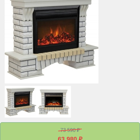
73 590 ₽
63 980
₽