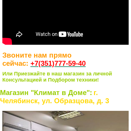
Звоните нам прямо
сейчас:
+7(351)77
7-59-40
Или Приезжайте в наш магазин за личной
Консультацией и Подбором техники!
Магазин "Климат в Доме":
г.
Челябинск, ул. Образцова, д. 3