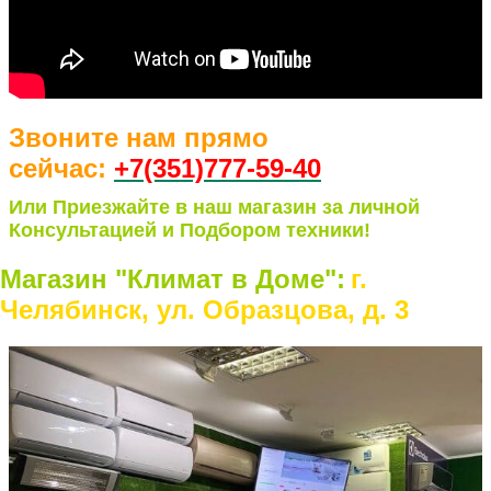
Звоните нам прямо
сейчас:
+7(351)77
7-59-40
Или Приезжайте в наш магазин за личной
Консультацией и Подбором техники!
Магазин "Климат в Доме":
г.
Челябинск, ул. Образцова, д. 3