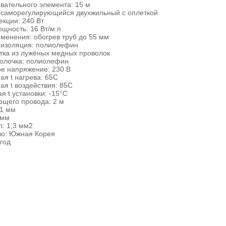
вательного элемента: 15 м
: саморегулирующийся двухжильный с оплеткой
кции: 240 Вт
щность: 16 Вт/м.п.
менения: обогрев труб до 55 мм
 изоляция: полиолефин
тка из лужёных медных проволок
олочка: полиолефин
е напряжение: 230 В
я t нагрева: 65С
я t воздействия: 85С
 t установки: -15°С
ющего провода: 2 м
,1 мм
 мм
: 1,3 мм2
во: Южная Корея
 год