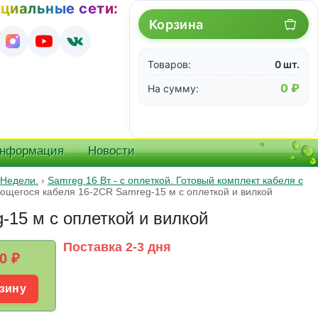
циальные сети:
Корзина
Товаров:
0 шт.
0 ₽
На сумму:
информация
Новости
 Недели.
›
Samreg 16 Вт - с оплеткой. Готовый комплект кабеля с
ющегося кабеля 16-2CR Samreg-15 м c оплеткой и вилкой
15 м c оплеткой и вилкой
Поставка 2-3 дня
0
₽
зину