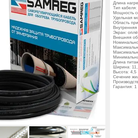
Длина нагре
Тип кабеля
Мощность се
Удельная мо
Область при
Внутренняя
Экран: оплё
Внешняя об
Номинально
Максимальна
Максимальна
Минимальная
Длина пита
Ширина: 11
Высота: 4,5
Сечение жил
Производст
Гарантия: 1