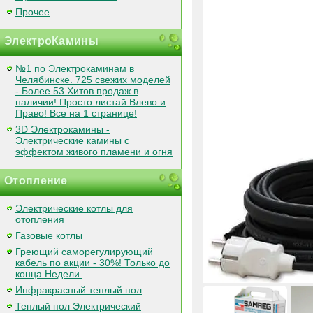
Прочее
ЭлектроКамины
№1 по Электрокаминам в
Челябинске. 725 свежих моделей
- Более 53 Хитов продаж в
наличии! Просто листай Влево и
Право! Все на 1 странице!
3D Электрокамины -
Электрические камины с
эффектом живого пламени и огня
Отопление
Электрические котлы для
отопления
Газовые котлы
Греющий саморегулирующий
кабель по акции - 30%! Только до
конца Недели.
Инфракрасный теплый пол
Теплый пол Электрический