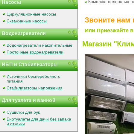
Комплект полностью го
Насосы
Циркуляционные насосы
Звоните нам 
Скважинные насосы
Или Приезжайте в
Водонагреватели
Магазин "Клим
Водонагреватели накопительные
Проточные водонагреватели
ИБП и Стабилизаторы
Источники бесперебойного
питания
Стабилизаторы напряжения
Для туалета и ванной
Сушилки для рук
Биотуалеты для дачи без запаха
и откачки