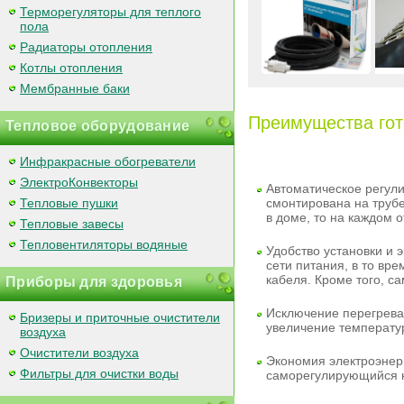
Терморегуляторы для теплого
пола
Радиаторы отопления
Котлы отопления
Мембранные баки
Преимущества го
Тепловое оборудование
Инфракрасные обогреватели
ЭлектроКонвекторы
Автоматическое регул
Тепловые пушки
смонтирована на трубе
в доме, то на каждом 
Тепловые завесы
Тепловентиляторы водяные
Удобство установки и 
сети питания, в то вр
кабеля. Кроме того, с
Приборы для здоровья
Исключение перегрева
Бризеры и приточные очистители
увеличение температур
воздуха
Очистители воздуха
Экономия электроэнер
Фильтры для очистки воды
саморегулирующийся ка