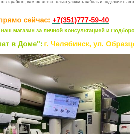
тов к работе
, вам остается только уложить кабель и подключить ег
прямо сейчас:
+7(351)77
7-59-40
 наш магазин за личной Консультацией и Подборо
ат в Доме":
г. Челябинск, ул. Образцо