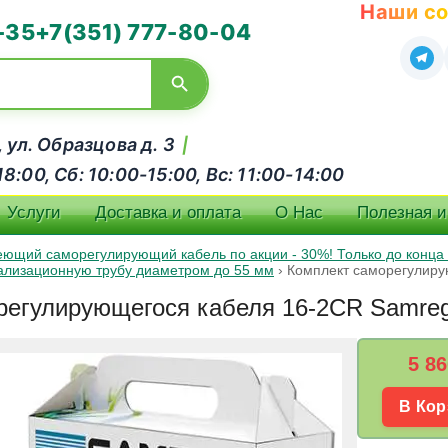
Наши со
-35
+7(351) 777-80-04
, ул. Образцова д. 3
|
:00, Сб: 10:00-15:00, Вс: 11:00-14:00
Услуги
Доставка и оплата
О Нас
Полезная 
еющий саморегулирующий кабель по акции - 30%! Только до конца
анализационную трубу диаметром до 55 мм
›
Комплект саморегулиру
егулирующегося кабеля 16-2CR Samreg-
5 86
В Кор