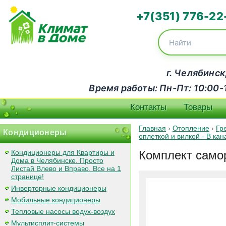
+7(351) 776-22
г. Челябинск
Время работы: Пн-Пт: 10:00-18
Контакты
Товары
Главная
›
Отопление
›
Гр
Кондиционеры
оплеткой и вилкой - В к
Кондиционеры для Квартиры и
Комплект самор
Дома в Челябинске. Просто
Листай Влево и Вправо. Все на 1
странице!
Инверторные кондиционеры
Мобильные кондиционеры
Тепловые насосы водух-воздух
Мультисплит-системы