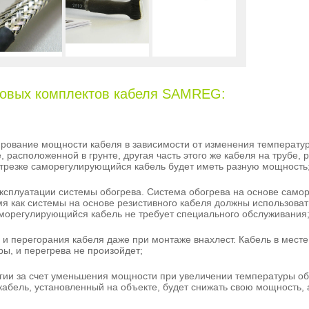
товых комплектов кабеля SAMREG:
ирование мощности кабеля
в зависимости от изменения температу
, расположенной в грунте, другая часть этого же кабеля на трубе, 
отрезке саморегулирующийся кабель будет иметь разную мощность
эксплуатации системы обогрева
. Система обогрева на основе само
емя как системы на основе резистивного кабеля должны использова
аморегулирующийся кабель не требует специального обслуживания
 и перегорания кабеля даже при монтаже внахлест
. Кабель в мест
ы, и перегрева не произойдет;
гии
за счет уменьшения мощности при увеличении температуры о
бель, установленный на объекте, будет снижать свою мощность, а