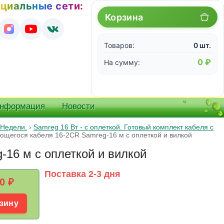
циальные сети:
Корзина
Товаров:
0 шт.
0 ₽
На сумму:
информация
Новости
 Недели.
›
Samreg 16 Вт - с оплеткой. Готовый комплект кабеля с
ющегося кабеля 16-2CR Samreg-16 м c оплеткой и вилкой
16 м c оплеткой и вилкой
Поставка 2-3 дня
0
₽
зину