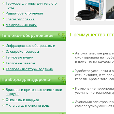
Терморегуляторы для теплого
пола
Радиаторы отопления
Котлы отопления
Мембранные баки
Преимущества го
Тепловое оборудование
Инфракрасные обогреватели
ЭлектроКонвекторы
Автоматическое регул
Тепловые пушки
смонтирована на трубе
в доме, то на каждом 
Тепловые завесы
Тепловентиляторы водяные
Удобство установки и 
сети питания, в то вр
кабеля. Кроме того, с
Приборы для здоровья
Исключение перегрева
Бризеры и приточные очистители
увеличение температур
воздуха
Очистители воздуха
Экономия электроэнер
Фильтры для очистки воды
саморегулирующийся ка