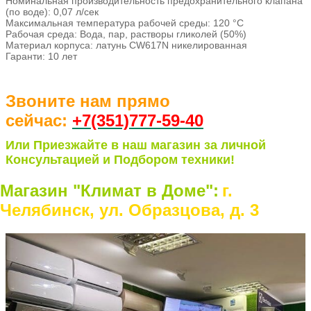
Номинальная производительность предохранительного клапана
(по воде): 0,07 л/сек
Максимальная температура рабочей среды: 120 °С
Рабочая среда: Вода, пар, растворы гликолей (50%)
Материал корпуса: латунь CW617N никелированная
Гаранти: 10 лет
Звоните нам прямо
сейчас:
+7(351)77
7-59-40
Или Приезжайте в наш магазин за личной
Консультацией и Подбором техники!
Магазин "Климат в Доме":
г.
Челябинск, ул. Образцова, д. 3