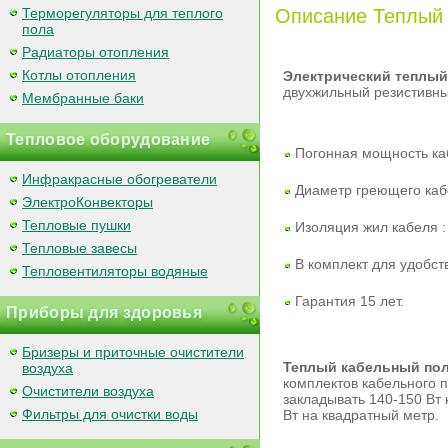
Описание Теплый 
Терморегуляторы для теплого
пола
Радиаторы отопления
Котлы отопления
Электрический теплый
двухжильный резистивны
Мембранные баки
Тепловое оборудование
Погонная мощность каб
Инфракрасные обогреватели
Диаметр греющего кабе
ЭлектроКонвекторы
Тепловые пушки
Изоляция жил кабеля 
Тепловые завесы
В комплект для удобст
Тепловентиляторы водяные
Гарантия 15 лет.
Приборы для здоровья
Бризеры и приточные очистители
Теплый кабельный пол
воздуха
комплектов кабельного 
Очистители воздуха
закладывать 140-150 Вт
Фильтры для очистки воды
Вт на квадратный метр.