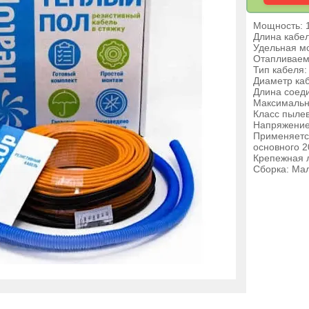
Мощность: 
Длина кабел
Удельная мо
Отапливаем
Тип кабеля
Диаметр каб
Длина соеди
Максимальн
Класс пыле
Напряжение
Применяется
основного 2
Крепежная л
Сборка: Ма