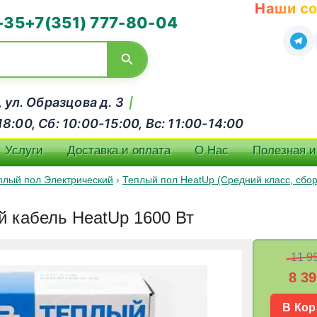
Наши со
-35
+7(351) 777-80-04
, ул. Образцова д. 3
|
:00, Сб: 10:00-15:00, Вс: 11:00-14:00
Услуги
Доставка и оплата
О Нас
Полезная 
плый пол Электрический
›
Теплый пол HeatUp (Средний класс, сбо
й кабель HeatUp 1600 Вт
11 9
8 39
В Кор