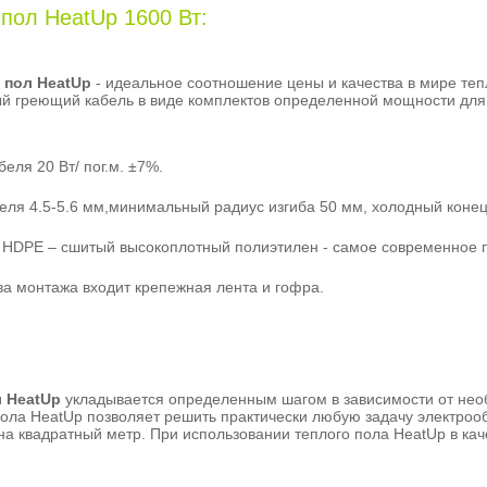
пол HeatUp 1600 Вт:
 пол HeatUp
- идеальное соотношение цены и качества в мире те
й греющий кабель в виде комплектов определенной мощности для 
еля 20 Вт/ пог.м. ±7%.
ля 4.5-5.6 мм,минимальный радиус изгиба 50 мм, холодный конец 
: HDPE – сшитый высокоплотный полиэтилен - самое современное 
ва монтажа входит крепежная лента и гофра.
 HeatUp
укладывается определенным шагом в зависимости от нео
пола HeatUp позволяет решить практически любую задачу электроо
 на квадратный метр. При использовании теплого пола HeatUp в ка