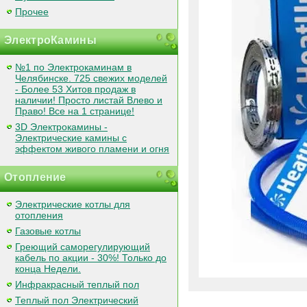
Прочее
ЭлектроКамины
№1 по Электрокаминам в
Челябинске. 725 свежих моделей
- Более 53 Хитов продаж в
наличии! Просто листай Влево и
Право! Все на 1 странице!
3D Электрокамины -
Электрические камины с
эффектом живого пламени и огня
Отопление
Электрические котлы для
отопления
Газовые котлы
Греющий саморегулирующий
кабель по акции - 30%! Только до
конца Недели.
Инфракрасный теплый пол
Теплый пол Электрический