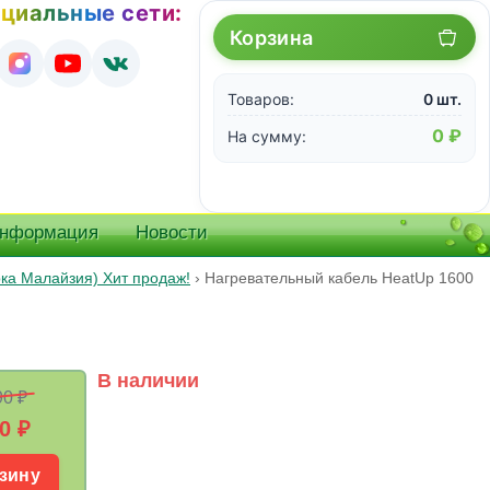
циальные сети:
Корзина
Товаров:
0 шт.
0 ₽
На сумму:
информация
Новости
рка Малайзия) Хит продаж!
›
Нагревательный кабель HeatUp 1600
В наличии
90 ₽
0
₽
зину