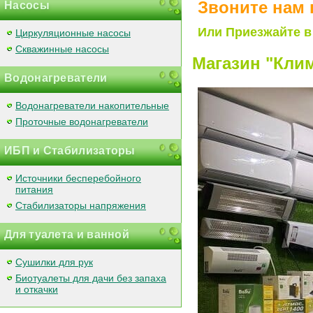
Звоните нам 
Насосы
Или Приезжайте в
Циркуляционные насосы
Скважинные насосы
Магазин "Клим
Водонагреватели
Водонагреватели накопительные
Проточные водонагреватели
ИБП и Стабилизаторы
Источники бесперебойного
питания
Стабилизаторы напряжения
Для туалета и ванной
Сушилки для рук
Биотуалеты для дачи без запаха
и откачки