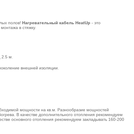
плых полов!
Нагревательный кабель HeatUp
- это
монтажа в стяжку.
2.5 м.
поколение внешней изоляции.
бходимой мощности на кв.м.
Разнообразие мощностей
богрева.
В качестве дополнительного отопления рекомендуем
честве основного отопления рекомендуем закладывать 160-200