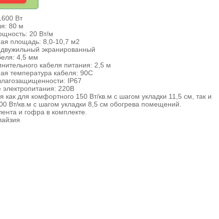
1600 Вт
я: 80 м
щность: 20 Вт/м
ая площадь: 8,0-10,7 м2
: двужильный экранированный
еля: 4,5 мм
нительного кабеля питания: 2,5 м
ая температура кабеля: 90С
влагозащищенности: IP67
 электропитания: 220В
 как для комфортного 150 Вт/кв.м с шагом укладки 11,5 см, так и
00 Вт/кв.м с шагом укладки 8,5 см обогрева помещений.
ента и гофра в комплекте.
лайзия