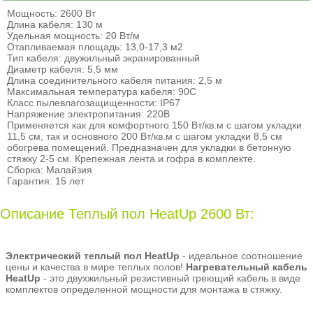
Мощность: 2600 Вт
Длина кабеля: 130 м
Удельная мощность: 20 Вт/м
Отапливаемая площадь: 13,0-17,3 м2
Тип кабеля: двужильный экранированный
Диаметр кабеля: 5,5 мм
Длина соединительного кабеля питания: 2,5 м
Максимальная температура кабеля: 90С
Класс пылевлагозащищенности: IP67
Напряжение электропитания: 220В
Применяется как для комфортного 150 Вт/кв.м с шагом укладки
11,5 см, так и основного 200 Вт/кв.м с шагом укладки 8,5 см
обогрева помещений. Предназначен для укладки в бетонную
стяжку 2-5 см. Крепежная лента и гофра в комплекте.
Сборка: Малайзия
Гарантия: 15 лет
Описание Теплый пол HeatUp 2600 Вт:
Электрический теплый пол HeatUp
- идеальное соотношение
цены и качества в мире теплых полов!
Нагревательный кабель
HeatUp
- это двухжильный резистивный греющий кабель в виде
комплектов определенной мощности для монтажа в стяжку.