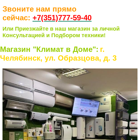
Звоните нам прямо
сейчас:
+7(351)77
7-59-40
Или Приезжайте в наш магазин за личной
Консультацией и Подбором техники!
Магазин "Климат в Доме":
г.
Челябинск, ул. Образцова, д. 3