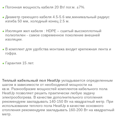
Погонная мощность кабеля 20 Вт/ пог.м. ±7%.
Диаметр греющего кабеля 4.5-5.6 мм,минимальный радиус
изгиба 50 мм, холодный конец 2.5 м.
Изоляция жил кабеля : HDPE – сшитый высокоплотный
полиэтилен - самое современное поколение внешней
изоляции.
В комплект для удобства монтажа входит крепежная лента и
гофра.
Гарантия 15 лет.
Теплый кабельный пол HeatUp
укладывается определенным
шагом в зависимости от необходимой мощности на
кв.м.
Разнообразие мощностей комплектов кабельного пола
HeatUp позволяет решить практически любую задачу
электрообогрева.
В качестве дополнительного отопления
рекомендуем закладывать 140-150 Вт на квадратный метр. При
использовании теплого пола HeatUp в качестве основного
отопления рекомендуем закладывать 160-200 Вт на квадратный
метр.