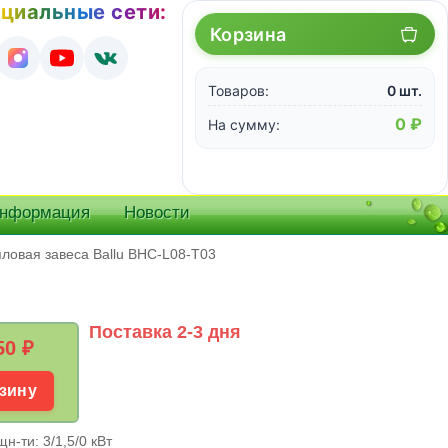
циальные сети:
Корзина
Товаров:
0 шт.
0 ₽
На сумму:
информация
Новости
ловая завеса Ballu BHC-L08-T03
Поставка 2-3 дня
50
₽
зину
н-ти: 3/1,5/0 кВт