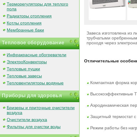
Терморегуляторы для теплого
пола
Радиаторы отопления
Котлы отопления
Мембранные баки
Завеса изготовлена из 
трубчатыми оребренными
Тепловое оборудование
проходя через электрона
Инфракрасные обогреватели
Отличительные особен
ЭлектроКонвекторы
Тепловые пушки
Тепловые завесы
Компактная форма кор
Тепловентиляторы водяные
Высокоэффективные 
Приборы для здоровья
Аэродинамическая пер
Бризеры и приточные очистители
воздуха
Защитный термостат с
Очистители воздуха
Фильтры для очистки воды
Режим работы без нагр