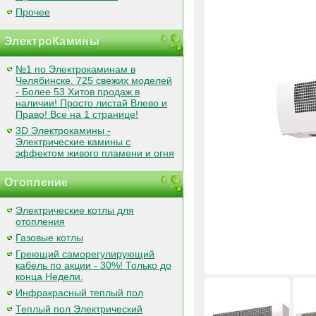
Прочее
ЭлектроКамины
№1 по Электрокаминам в
Челябинске. 725 свежих моделей
- Более 53 Хитов продаж в
наличии! Просто листай Влево и
Право! Все на 1 странице!
3D Электрокамины -
Электрические камины с
эффектом живого пламени и огня
Отопление
Электрические котлы для
отопления
Газовые котлы
Греющий саморегулирующий
кабель по акции - 30%! Только до
конца Недели.
Инфракрасный теплый пол
Теплый пол Электрический