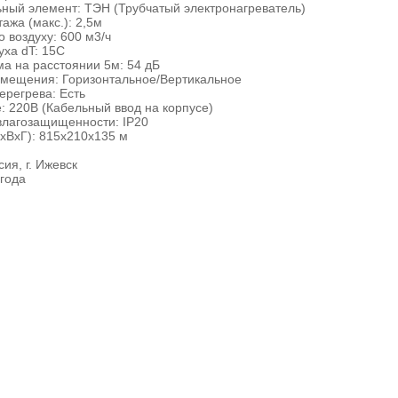
ный элемент: ТЭН (Трубчатый электронагреватель)
ажа (макс.): 2,5м
о воздуху: 600 м3/ч
уха dT: 15С
а на расстоянии 5м: 54 дБ
змещения: Горизонтальное/Вертикальное
ерегрева: Есть
 220В (Кабельный ввод на корпусе)
влагозащищенности: IP20
хВхГ): 815х210х135 м
ия, г. Ижевск
 года