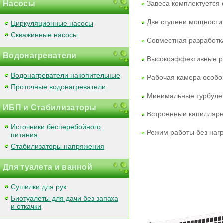
Насосы
Завеса комплектуется 
Две ступени мощности
Циркуляционные насосы
Скважинные насосы
Совместная разработк
Водонагреватели
Высокоэффективные ра
Водонагреватели накопительные
Рабочая камера особой
Проточные водонагреватели
Минимальные турбулен
ИБП и Стабилизаторы
Встроенный капиллярн
Источники бесперебойного
Режим работы без наг
питания
Стабилизаторы напряжения
Для туалета и ванной
Сушилки для рук
Биотуалеты для дачи без запаха
и откачки