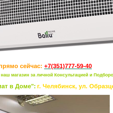
прямо сейчас:
+7(351)77
7-59-40
 наш магазин за личной Консультацией и Подборо
ат в Доме":
г. Челябинск, ул. Образцо