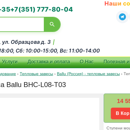
Наши со
-35
+7(351) 777-80-04
, ул. Образцова д. 3
|
:00, Сб: 10:00-15:00, Вс: 11:00-14:00
Услуги
Доставка и оплата
О Нас
Полезная 
удование
›
Тепловые завесы
›
Ballu (Россия) - тепловые завесы
›
Теп
а Ballu BHC-L08-T03
14 5
В Кор
Ступени мощ