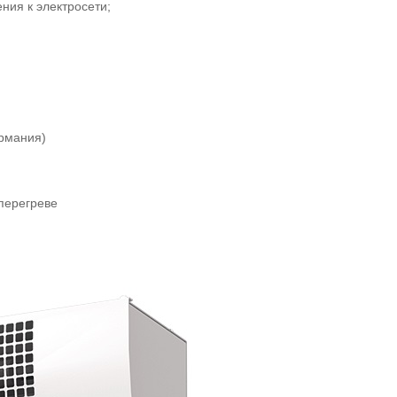
ния к электросети;
ермания)
перегреве